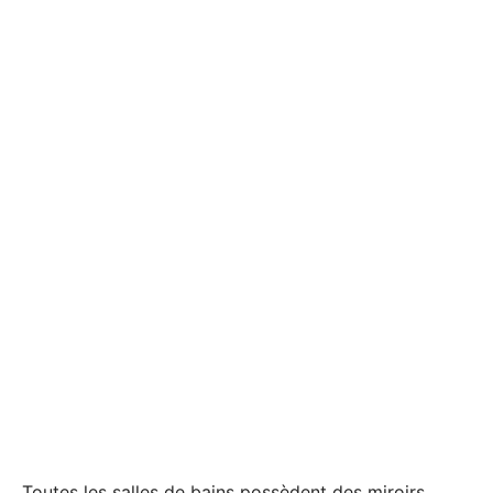
Toutes les salles de bains possèdent des miroirs