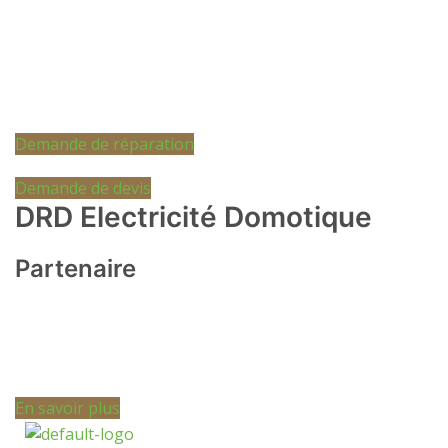
En plus de la pose de votre équipement, nous
assurons l’entretien et la réparation/remplacement en
cas de problème ou de dommage. Quelle que soit la
panne ou le problème, nous vous garantissons une
solution rapide !
Demande de réparation
Demande de devis
DRD Electricité Domotique
Partenaire
Pour vos travaux électriques ou domotiser vos
installations de chauffage, lumière, musique, sécurité
et bien d’autres
En savoir plus